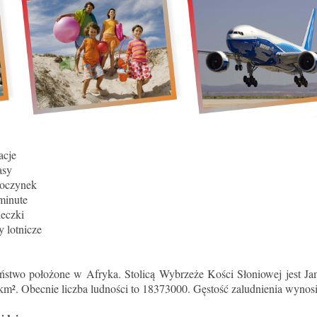
acje
asy
poczynek
minute
eczki
y lotnicze
ństwo położone w Afryka. Stolicą Wybrzeże Kości Słoniowej jest J
m². Obecnie liczba ludności to 18373000. Gęstość zaludnienia wynosi