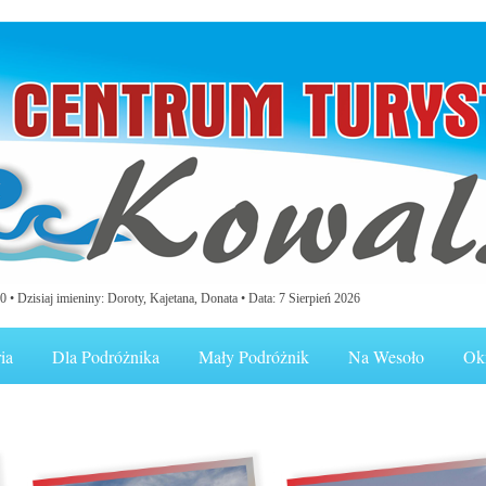
0 •
Dzisiaj imieniny: Doroty, Kajetana, Donata
• Data: 7 Sierpień 2026
ia
Dla Podróżnika
Mały Podróżnik
Na Wesoło
Ok