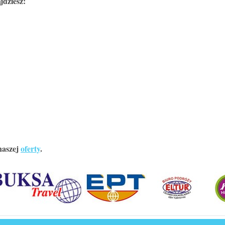
jdziesz:
naszej
oferty
.