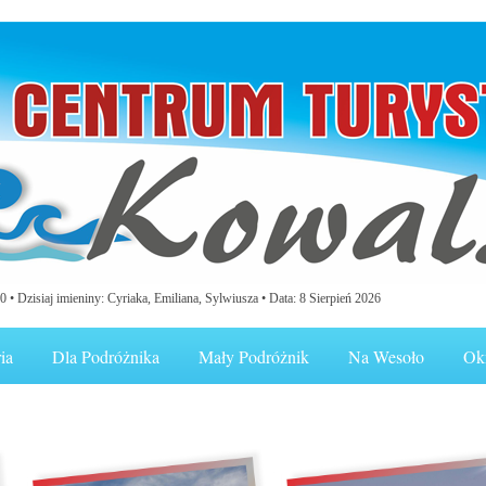
0 •
Dzisiaj imieniny: Cyriaka, Emiliana, Sylwiusza
• Data: 8 Sierpień 2026
ia
Dla Podróżnika
Mały Podróżnik
Na Wesoło
Ok