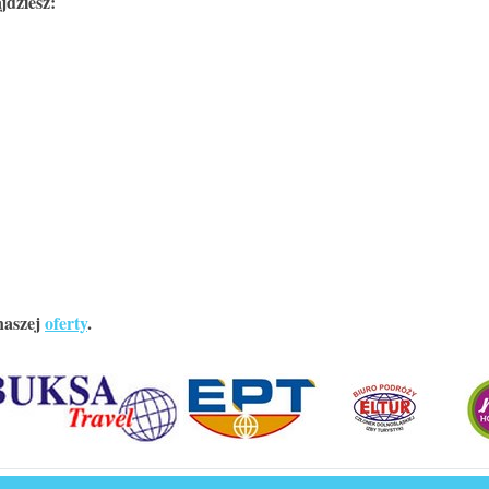
jdziesz:
naszej
oferty
.