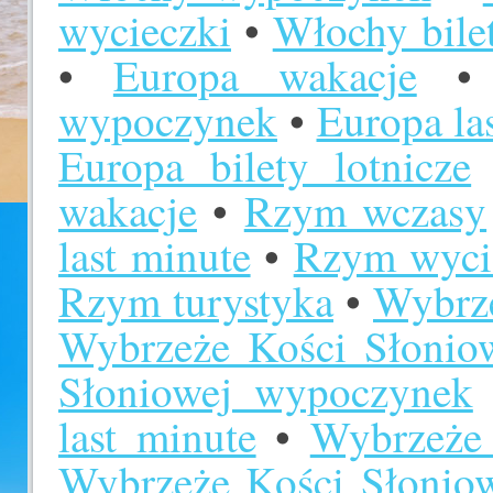
wycieczki
•
Włochy bilet
•
Europa wakacje
wypoczynek
•
Europa la
Europa bilety lotnicze
wakacje
•
Rzym wczasy
last minute
•
Rzym wyci
Rzym turystyka
•
Wybrze
Wybrzeże Kości Słonio
Słoniowej wypoczynek
last minute
•
Wybrzeże 
Wybrzeże Kości Słoniowe