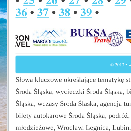
36
•
37
•
38
•
39
•
© 2013 • w
Słowa kluczowe określające tematykę str
Środa Śląska, wycieczki Środa Śląska, b
Śląska, wczasy Środa Śląska, agencja tu
bilety autokarowe Środa Śląska, podróż,
młodzieżowe, Wrocław, Legnica, Lubin, 