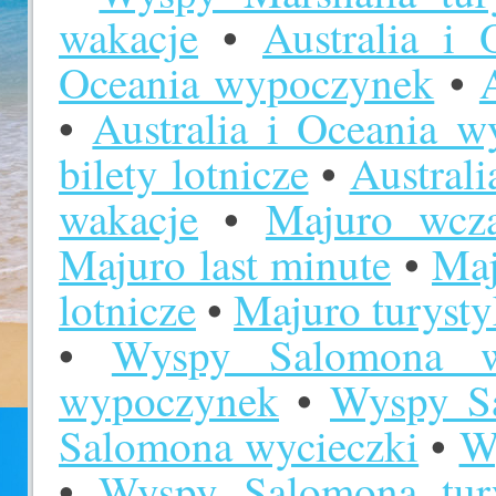
wakacje
•
Australia i
Oceania wypoczynek
•
•
Australia i Oceania w
bilety lotnicze
•
Australi
wakacje
•
Majuro wcz
Majuro last minute
•
Maj
lotnicze
•
Majuro turyst
•
Wyspy Salomona w
wypoczynek
•
Wyspy Sa
Salomona wycieczki
•
W
•
Wyspy Salomona tur