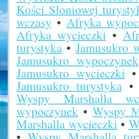
Kości Słoniowej turysty
wczasy
•
Afryka wypoc
Afryka wycieczki
•
Afr
turystyka
•
Jamusukro w
Jamusukro wypoczynek
Jamusukro wycieczki
Jamusukro turystyka
Wyspy Marshalla wc
wypoczynek
•
Wyspy Ma
Marshalla wycieczki
•
Wy
•
Wyspy Marshalla tur