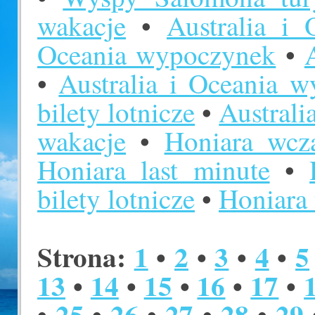
wakacje
•
Australia i
Oceania wypoczynek
•
•
Australia i Oceania w
bilety lotnicze
•
Australi
wakacje
•
Honiara wcz
Honiara last minute
•
bilety lotnicze
•
Honiara 
Strona:
1
•
2
•
3
•
4
•
5
13
•
14
•
15
•
16
•
17
•
•
25
•
26
•
27
•
28
•
29