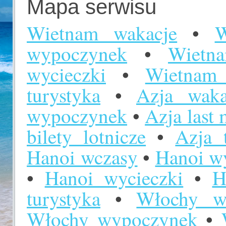
Mapa serwisu
Wietnam wakacje
•
W
wypoczynek
•
Wietn
wycieczki
•
Wietnam 
turystyka
•
Azja waka
wypoczynek
•
Azja last 
bilety lotnicze
•
Azja 
Hanoi wczasy
•
Hanoi w
•
Hanoi wycieczki
•
H
turystyka
•
Włochy w
Włochy wypoczynek
•